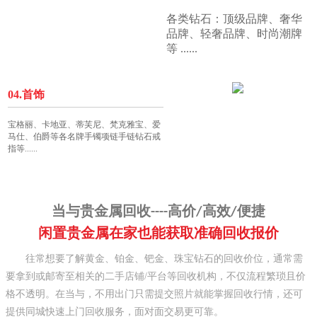
各类钻石：顶级品牌、奢华
品牌、轻奢品牌、时尚潮牌
等
......
04.首饰
宝格丽、卡地亚、蒂芙尼、梵克雅宝、爱
马仕、伯爵等各名牌手镯项链手链钻石戒
指等......
当与贵金属回收----高价/高效/便捷
闲置贵金属在家也能获取准确回收报价
往常想要了解黄金、铂金
、
钯金、珠宝钻石的回收价位，通常需
要拿到或邮寄至相关的二手店铺/平台等回收机构，不仅流程繁琐且价
格不透明。在当与，不用出门只需提交照片就能掌握回收行情，还可
提供同城快速上门回收服务，面对面交易更可靠。