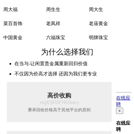
周大福
周生生
周大生
菜百首饰
老凤祥
老庙黄金
中国黄金
六福珠宝
明牌珠宝
为什么选择我们
在当与-让闲置贵金属重新回归价值
不仅因为价高才选择 还因为我们更专业
高价收购
在线应
High price recovery
聘
秉承回收价格高于其他平台的原则
×
在线应
聘