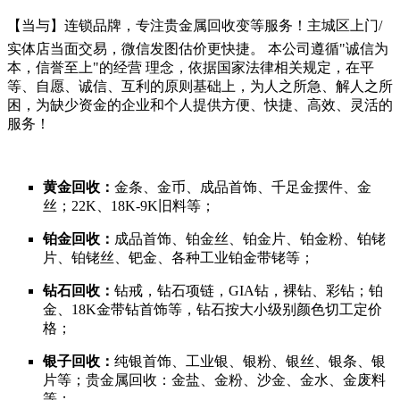
【当与】连锁品牌，专注贵金属回收变等服务！主城区上门/
实体店当面交易，微信发图估价更快捷。 本公司遵循"诚信为
本，信誉至上"的经营 理念，依据国家法律相关规定，在平
等、自愿、诚信、互利的原则基础上，为人之所急、解人之所
困，为缺少资金的企业和个人提供方便、快捷、高效、灵活的
服务！
黄金回收：
金条、金币、成品首饰、千足金摆件、金
丝；22K、18K-9K旧料等；
铂金回收：
成品首饰、铂金丝、铂金片、铂金粉、铂铑
片、铂铑丝、钯金、各种工业铂金带铑等；
钻石回收：
钻戒，钻石项链，GIA钻，裸钻、彩钻；铂
金、18K金带钻首饰等，钻石按大小级别颜色切工定价
格；
银子回收：
纯银首饰、工业银、银粉、银丝、银条、银
片等；贵金属回收：金盐、金粉、沙金、金水、金废料
等；